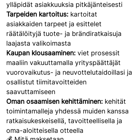
ylläpidät asiakkuuksia pitkäjänteisesti
Tarpeiden kartoitus:
kartoitat
asiakkaiden tarpeet ja esittelet
räätälöityjä tuote- ja brändiratkaisuja
laajasta valikoimasta
Kaupan klousaaminen:
viet prosessit
maaliin vakuuttamalla yrityspäättäjät
vuorovaikutus- ja neuvottelutaidoillasi ja
osallistut tiimitavoitteiden
saavuttamiseen
Oman osaamisen kehittäminen:
kehität
toimintamalleja yhdessä muiden kanssa
ratkaisukeskeisellä, tavoitteellisella ja
oma-aloitteisella otteella
💰 Mitä maksetaan