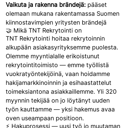
Vaikuta ja rakenna brändejä:
pääset
olemaan mukana rakentamassa Suomen
kiinnostavimpien yritysten brändejä
🤝 Mikä TNT Rekrytointi on
TNT Rekrytointi hoitaa rekrytoinnin
alkupään asiakasyrityksemme puolesta.
Olemme myyntialalle erikoistunut
rekrytointitoimisto — emme työllistä
vuokratyöntekijöinä, vaan hoidamme
hakijamarkkinoinnin ja esihaastattelut
toimeksiantona asiakkaillemme. Yli 320
myynnin tekijää on jo löytänyt uuden
työn kauttamme — yksi hakemus avaa
oven useampaan positioon.
⚡ Hakuprosessi — uusi työ jo muutaman