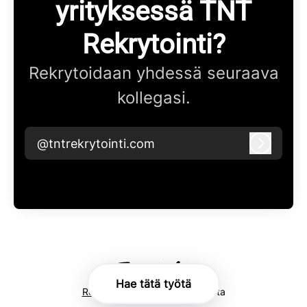
yrityksessä TNT
Rekrytointi?
Rekrytoidaan yhdessä seuraava
kollegasi.
@tntrekrytointi.com
Kirjaudu
Hae tätä työtä
Rekrytointityökalu
Teamtailorilta