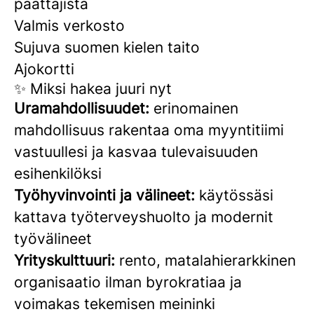
päättäjistä
Valmis verkosto
Sujuva suomen kielen taito
Ajokortti
✨ Miksi hakea juuri nyt
Uramahdollisuudet:
erinomainen
mahdollisuus rakentaa oma myyntitiimi
vastuullesi ja kasvaa tulevaisuuden
esihenkilöksi
Työhyvinvointi ja välineet:
käytössäsi
kattava työterveyshuolto ja modernit
työvälineet
Yrityskulttuuri:
rento, matalahierarkkinen
organisaatio ilman byrokratiaa ja
voimakas tekemisen meininki