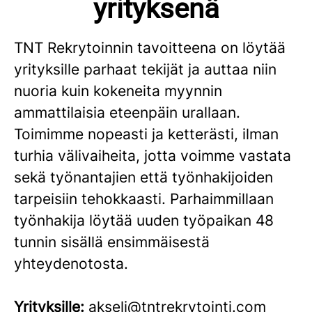
yrityksenä
TNT Rekrytoinnin tavoitteena on löytää
yrityksille parhaat tekijät ja auttaa niin
nuoria kuin kokeneita myynnin
ammattilaisia eteenpäin urallaan.
Toimimme nopeasti ja ketterästi, ilman
turhia välivaiheita, jotta voimme vastata
sekä työnantajien että työnhakijoiden
tarpeisiin tehokkaasti. Parhaimmillaan
työnhakija löytää uuden työpaikan 48
tunnin sisällä ensimmäisestä
yhteydenotosta.
Yrityksille:
akseli@tntrekrytointi.com