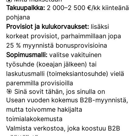
Takuupalkka:
2 000–2 500 €/kk kiinteänä
pohjana
Provisiot ja kulukorvaukset:
lisäksi
korkeat provisiot, parhaimmillaan jopa
25 % myynnistä bonusprovisioina
Sopimusmalli:
valitse vakituinen
työsuhde (koeajan jälkeen) tai
laskutusmalli (toimeksiantosuhde) vielä
paremmilla provisioilla
🎯 Sinä sovit tähän, jos sinulla on
Usean vuoden kokemus B2B-myynnistä,
mutta toivomme hakijalta
toimialakokemusta
Valmista verkostoa, joka koostuu B2B