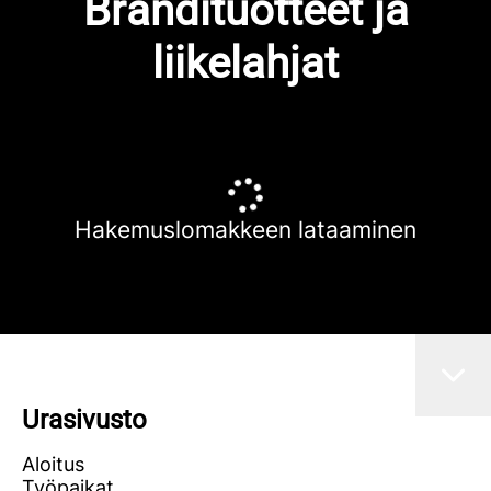
Brändituotteet ja
liikelahjat
Hakemuslomakkeen lataaminen
Urasivusto
Aloitus
Työpaikat