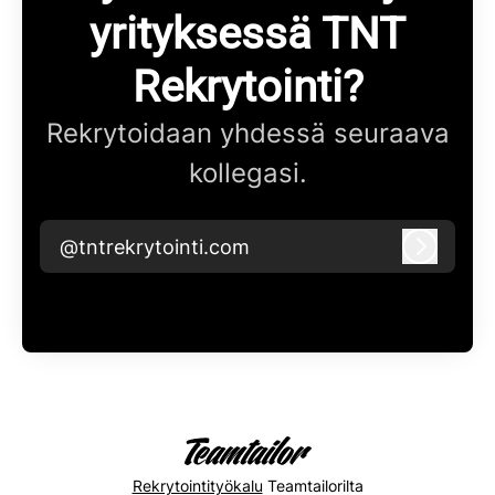
yrityksessä TNT
Rekrytointi?
Rekrytoidaan yhdessä seuraava
kollegasi.
@tntrekrytointi.com
Kirjaudu
Rekrytointityökalu
Teamtailorilta