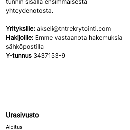
tunnin sisällä ensimmäisestä
yhteydenotosta.
Yrityksille:
akseli@tntrekrytointi.com
Hakijoille:
Emme vastaanota hakemuksia
sähköpostilla
Y-tunnus
3437153-9
Urasivusto
Aloitus