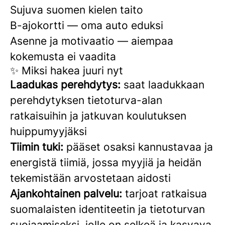
Sujuva suomen kielen taito
B-ajokortti — oma auto eduksi
Asenne ja motivaatio — aiempaa
kokemusta ei vaadita
✨ Miksi hakea juuri nyt
Laadukas perehdytys:
saat laadukkaan
perehdytyksen tietoturva-alan
ratkaisuihin ja jatkuvan koulutuksen
huippumyyjäksi
Tiimin tuki:
pääset osaksi kannustavaa ja
energistä tiimiä, jossa myyjiä ja heidän
tekemistään arvostetaan aidosti
Ajankohtainen palvelu:
tarjoat ratkaisua
suomalaisten identiteetin ja tietoturvan
suojaamiseksi, jolle on selkeä ja kasvava