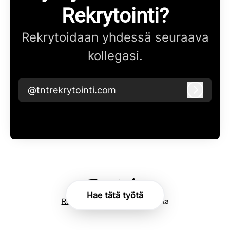
Rekrytointi?
Rekrytoidaan yhdessä seuraava
kollegasi.
@tntrekrytointi.com
Kirjaudu
Hae tätä työtä
Rekrytointityökalu
Teamtailorilta