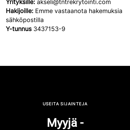
Yrityksille:
akseli@tntrekrytointi.com
Hakijoille:
Emme vastaanota hakemuksia
sähköpostilla
Y-tunnus
3437153-9
USEITA SIJAINTEJA
Myyjä -