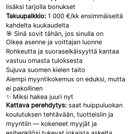
lisäksi tarjolla bonukset
Takuupalkkio:
1 000 €/kk ensimmäiseltä
kahdelta kuukaudelta
🎯 Sinä sovit tähän, jos sinulla on
Oikea asenne ja voittajan luonne
Rohkeutta ja suoraselkäisyyttä kantaa
vastuu omasta tuloksesta
Sujuva suomen kielen taito
Aiempi myyntikokemus on eduksi, mutta
ei pakollinen
✨ Miksi hakea juuri nyt
Kattava perehdytys:
saat huippuluokan
koulutuksen tehtävään, tuotteisiin ja
myyntiin — kokeneet myyjät ja
esihenkilösi tukevat jokaista askelta