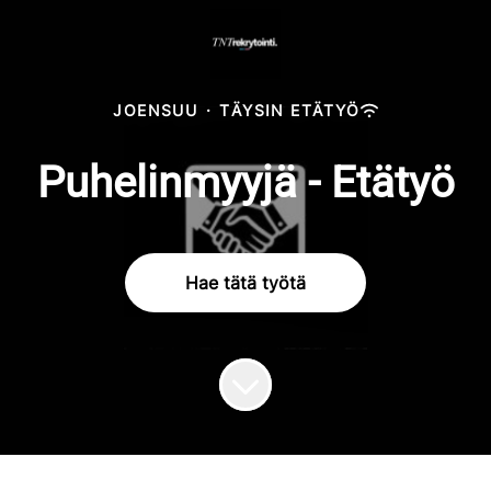
JOENSUU
·
TÄYSIN ETÄTYÖ
Puhelinmyyjä - Etätyö
Hae tätä työtä