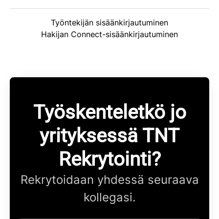
Työntekijän sisäänkirjautuminen
Hakijan Connect-sisäänkirjautuminen
Työskenteletkö jo
yrityksessä TNT
Rekrytointi?
Rekrytoidaan yhdessä seuraava
kollegasi.