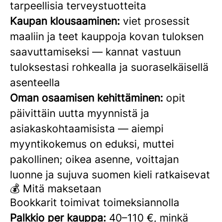
tarpeellisia terveystuotteita
Kaupan klousaaminen:
viet prosessit
maaliin ja teet kauppoja kovan tuloksen
saavuttamiseksi — kannat vastuun
tuloksestasi rohkealla ja suoraselkäisellä
asenteella
Oman osaamisen kehittäminen:
opit
päivittäin uutta myynnistä ja
asiakaskohtaamisista — aiempi
myyntikokemus on eduksi, muttei
pakollinen; oikea asenne, voittajan
luonne ja sujuva suomen kieli ratkaisevat
💰 Mitä maksetaan
Bookkarit toimivat toimeksiannolla
Palkkio per kauppa:
40–110 €, minkä