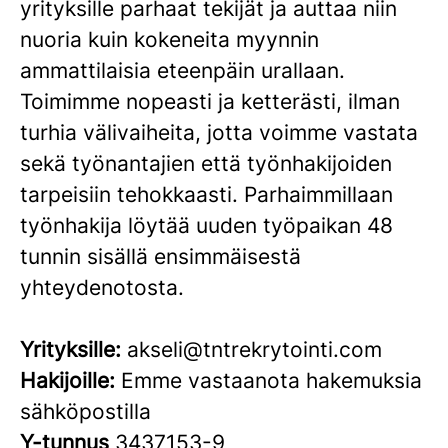
yrityksille parhaat tekijät ja auttaa niin
nuoria kuin kokeneita myynnin
ammattilaisia eteenpäin urallaan.
Toimimme nopeasti ja ketterästi, ilman
turhia välivaiheita, jotta voimme vastata
sekä työnantajien että työnhakijoiden
tarpeisiin tehokkaasti. Parhaimmillaan
työnhakija löytää uuden työpaikan 48
tunnin sisällä ensimmäisestä
yhteydenotosta.
Yrityksille:
akseli@tntrekrytointi.com
Hakijoille:
Emme vastaanota hakemuksia
sähköpostilla
Y-tunnus
3437153-9