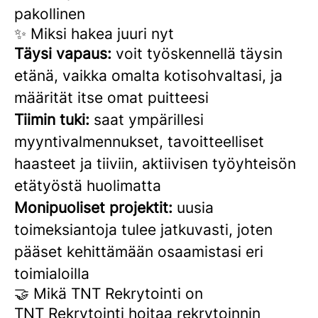
pakollinen
✨ Miksi hakea juuri nyt
Täysi vapaus:
voit työskennellä täysin
etänä, vaikka omalta kotisohvaltasi, ja
määrität itse omat puitteesi
Tiimin tuki:
saat ympärillesi
myyntivalmennukset, tavoitteelliset
haasteet ja tiiviin, aktiivisen työyhteisön
etätyöstä huolimatta
Monipuoliset projektit:
uusia
toimeksiantoja tulee jatkuvasti, joten
pääset kehittämään osaamistasi eri
toimialoilla
🤝 Mikä TNT Rekrytointi on
TNT Rekrytointi hoitaa rekrytoinnin