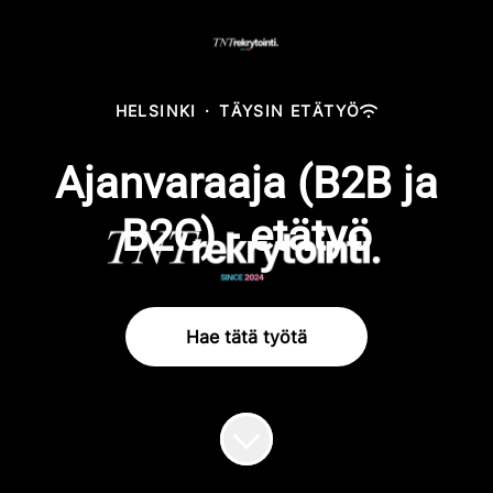
HELSINKI
·
TÄYSIN ETÄTYÖ
Ajanvaraaja (B2B ja
B2C) - etätyö
Hae tätä työtä