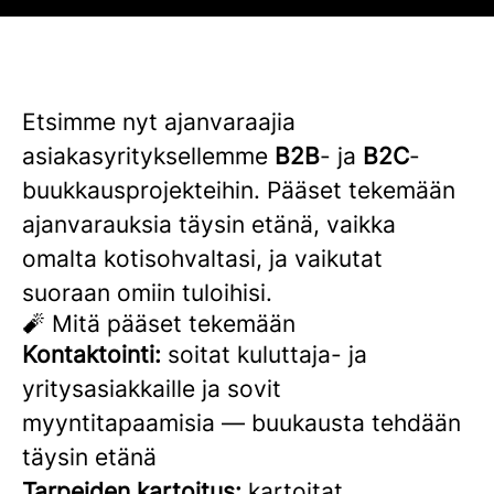
Etsimme nyt ajanvaraajia
asiakasyrityksellemme
B2B
- ja
B2C
-
buukkausprojekteihin. Pääset tekemään
ajanvarauksia täysin etänä, vaikka
omalta kotisohvaltasi, ja vaikutat
suoraan omiin tuloihisi.
🧨 Mitä pääset tekemään
Kontaktointi:
soitat kuluttaja- ja
yritysasiakkaille ja sovit
myyntitapaamisia — buukausta tehdään
täysin etänä
Tarpeiden kartoitus:
kartoitat