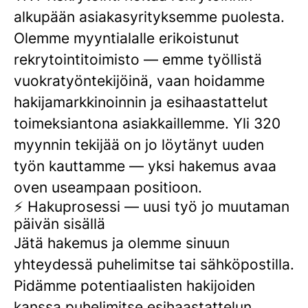
alkupään asiakasyrityksemme puolesta.
Olemme myyntialalle erikoistunut
rekrytointitoimisto — emme työllistä
vuokratyöntekijöinä, vaan hoidamme
hakijamarkkinoinnin ja esihaastattelut
toimeksiantona asiakkaillemme. Yli 320
myynnin tekijää on jo löytänyt uuden
työn kauttamme — yksi hakemus avaa
oven useampaan positioon.
⚡ Hakuprosessi — uusi työ jo muutaman
päivän sisällä
Jätä hakemus ja olemme sinuun
yhteydessä puhelimitse tai sähköpostilla.
Pidämme potentiaalisten hakijoiden
kanssa puhelimitse esihaastattelun.