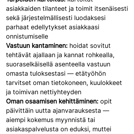
asiakkaiden tilanteet ja toimit itsenäisesti
sekä järjestelmällisesti luodaksesi
parhaat edellytykset asiakkaasi
onnistumiselle
Vastuun kantaminen:
hoidat sovitut
tehtävät ajallaan ja kannat rohkealla,
suoraselkäisellä asenteella vastuun
omasta tuloksestasi — etätyöhön
tarvitset oman tietokoneen, kuulokkeet
ja toimivan nettiyhteyden
Oman osaamisen kehittäminen:
opit
päivittäin uutta ajanvarauksesta —
aiempi kokemus myynnistä tai
asiakaspalvelusta on eduksi, muttei