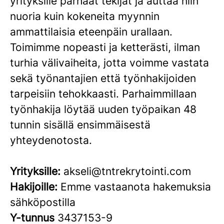
yrityksille parhaat tekijät ja auttaa niin
nuoria kuin kokeneita myynnin
ammattilaisia eteenpäin urallaan.
Toimimme nopeasti ja ketterästi, ilman
turhia välivaiheita, jotta voimme vastata
sekä työnantajien että työnhakijoiden
tarpeisiin tehokkaasti. Parhaimmillaan
työnhakija löytää uuden työpaikan 48
tunnin sisällä ensimmäisestä
yhteydenotosta.
Yrityksille:
akseli@tntrekrytointi.com
Hakijoille:
Emme vastaanota hakemuksia
sähköpostilla
Y-tunnus
3437153-9