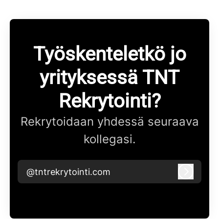
Työskenteletkö jo
yrityksessä TNT
Rekrytointi?
Rekrytoidaan yhdessä seuraava
kollegasi.
@tntrekrytointi.com
Kirjaudu